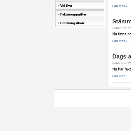
Vid flytt
Läs mer...
Fakturauppgifter
Stämmo
Betalningsflöde
Publicerad 2
Nu finns p
Läs mer...
Dags at
Publicerad 2
Nu har fakt
Läs mer...