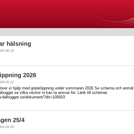
r hälsning
026-06-19
ippning 2026
026-05-12
över vi hjälp med gräsklippning under sommaren 2026 Se schema och anmäl
hugget.se vilka veckor ni kan ta ansvar för. Länk till schemat
w.dalhugget.se/dokument/?dir=105603
gen 25/4
026-04-28