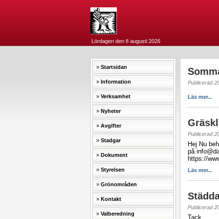
Lördagen den 8 augusti 2026
Startsidan
Somma
Information
Publicerad 2
Verksamhet
Läs mer...
Nyheter
Gräskl
Avgifter
Publicerad 2
Stadgar
Hej Nu beh
på info@dal
Dokument
https://ww
Styrelsen
Läs mer...
Grönområden
Städda
Kontakt
Publicerad 2
Valberedning
Tack