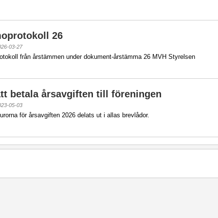
protokoll 26
026-03-27
rotokoll från årstämmen under dokument-årstämma 26 MVH Styrelsen
t betala årsavgiften till föreningen
023-05-03
urorna för årsavgiften 2026 delats ut i allas brevlådor.