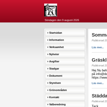
Söndagen den 9 augusti 2026
Startsidan
Somma
Information
Publicerad 2
Verksamhet
Läs mer...
Nyheter
Gräskl
Avgifter
Publicerad 2
Stadgar
Hej Nu beh
på info@dal
Dokument
https://ww
Styrelsen
Läs mer...
Grönområden
Städda
Kontakt
Publicerad 2
Valberedning
Tack