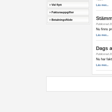
Vid flytt
Läs mer...
Fakturauppgifter
Stämmo
Betalningsflöde
Publicerad 2
Nu finns p
Läs mer...
Dags at
Publicerad 2
Nu har fakt
Läs mer...