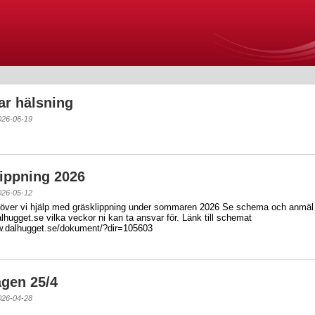
r hälsning
026-06-19
ippning 2026
026-05-12
över vi hjälp med gräsklippning under sommaren 2026 Se schema och anmäl
hugget.se vilka veckor ni kan ta ansvar för. Länk till schemat
w.dalhugget.se/dokument/?dir=105603
gen 25/4
026-04-28